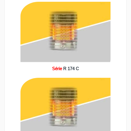
Série
R 174 C