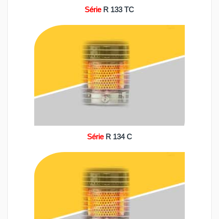
Série
R 133 TC
Série
R 134 C