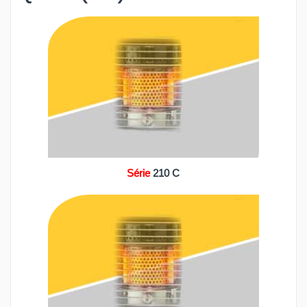
Série
210 C