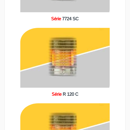
Série
7724 SC
Série
R 120 C