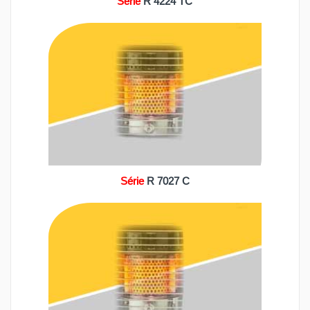
Série
R 4224 TC
Série
R 7027 C