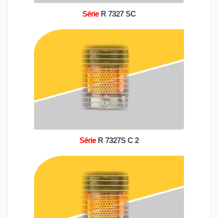
Série
R 7327 SC
Série
R 7327S C 2