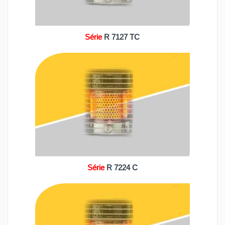
Série
R 7127 TC
Série
R 7224 C