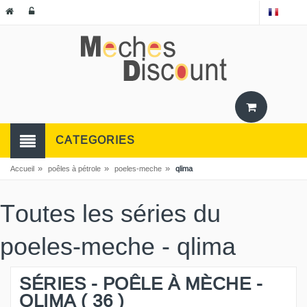
CATEGORIES
»
»
»
Accueil
poêles à pétrole
poeles-meche
qlima
Toutes les séries du
poeles-meche - qlima
SÉRIES - POÊLE À MÈCHE -
QLIMA ( 36 )