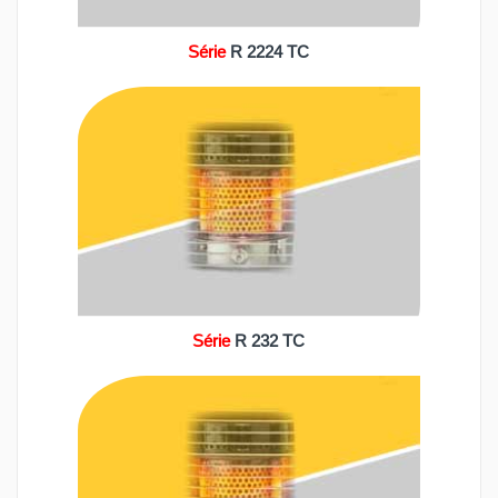
Série
R 2224 TC
Série
R 232 TC