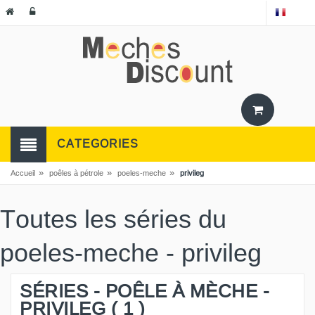
CATEGORIES
»
»
»
Accueil
poêles à pétrole
poeles-meche
privileg
Toutes les séries du
poeles-meche - privileg
SÉRIES - POÊLE À MÈCHE -
PRIVILEG ( 1 )