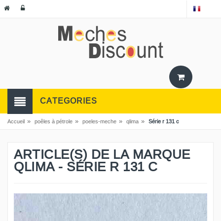
CATEGORIES
»
»
»
»
Accueil
poêles à pétrole
poeles-meche
qlima
Série r 131 c
ARTICLE(S) DE LA MARQUE
QLIMA - SÉRIE R 131 C