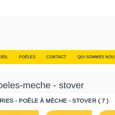
UEIL
POÊLES
CONTACT
QUI SOMMES NOU
oeles-meche - stover
RIES - POÊLE À MÈCHE - STOVER ( 7 )