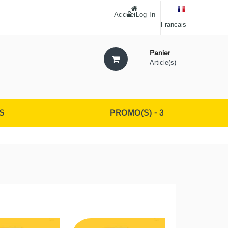
Accueil
Log In
Francais
Panier
Article(s)
S
PROMO(S) - 3