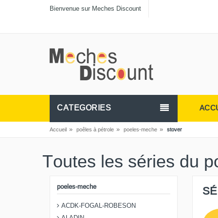
Bienvenue sur Meches Discount
CATEGORIES
ACC
»
»
»
Accueil
poêles à pétrole
poeles-meche
stover
Toutes les séries du p
poeles-meche
SÉ
ACDK-FOGAL-ROBESON