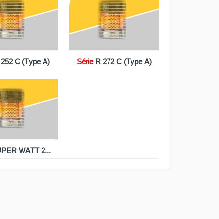
RIE - R 272 C (TYPE A)
 252 C (Type A)
Série
R 272 C (Type A)
PER WATT 2500