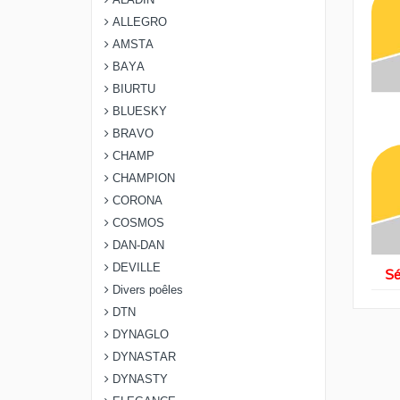
ALADIN
ALLEGRO
AMSTA
BAYA
SÉRIE - R 122 C
BIURTU
BLUESKY
BRAVO
CHAMP
CHAMPION
CORONA
COSMOS
SÉRIE - R 282 C (TYPE A)
DAN-DAN
DEVILLE
Sé
Divers poêles
DTN
DYNAGLO
DYNASTAR
DYNASTY