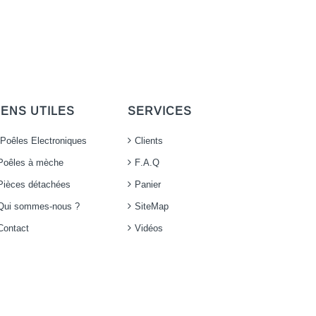
IENS UTILES
SERVICES
Poêles Electroniques
Clients
Poêles à mèche
F.A.Q
Pièces détachées
Panier
Qui sommes-nous ?
SiteMap
Contact
Vidéos