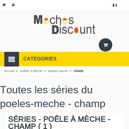
CATEGORIES
»
»
»
Accueil
poêles à pétrole
poeles-meche
champ
Toutes les séries du
poeles-meche - champ
SÉRIES - POÊLE À MÈCHE -
CHAMP ( 1 )