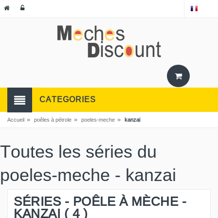
CATEGORIES
»
»
»
Accueil
poêles à pétrole
poeles-meche
kanzai
Toutes les séries du
poeles-meche - kanzai
SÉRIES - POÊLE À MÈCHE -
KANZAI ( 4 )