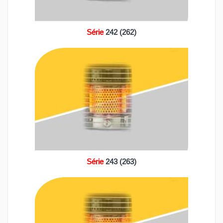
Série
242 (262)
Série
243 (263)