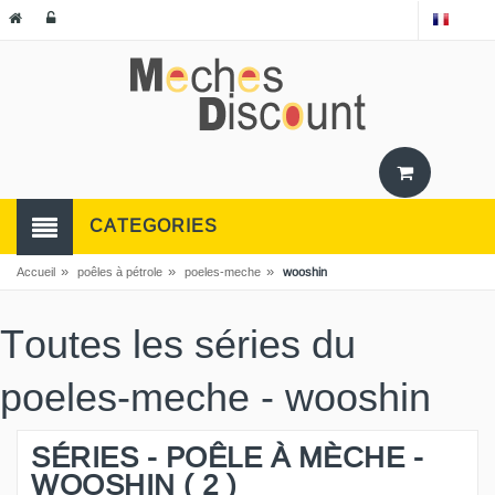
CATEGORIES
»
»
»
Accueil
poêles à pétrole
poeles-meche
wooshin
Toutes les séries du
poeles-meche - wooshin
SÉRIES - POÊLE À MÈCHE -
WOOSHIN ( 2 )