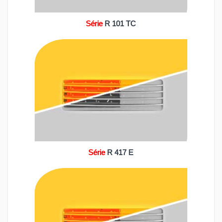
Série
R 101 TC
Série
R 417 E