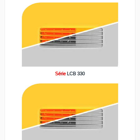
Série
LCB 330