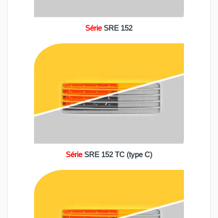
Série
SRE 152
C)
Série
SRE 152 TC (type C)