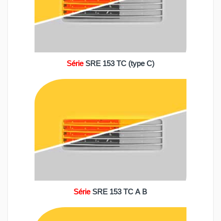
C)
Série
SRE 153 TC (type C)
Série
SRE 153 TC A B