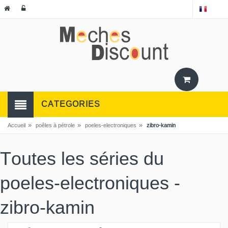
CATEGORIES
»
»
»
Accueil
poêles à pétrole
poeles-electroniques
zibro-kamin
Toutes les séries du
poeles-electroniques -
zibro-kamin