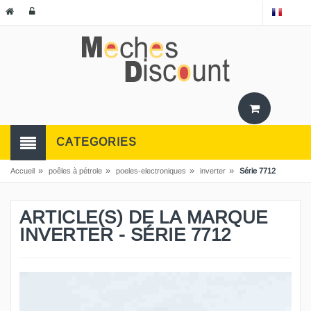
CATEGORIES
»
»
»
»
Accueil
poêles à pétrole
poeles-electroniques
inverter
Série 7712
ARTICLE(S) DE LA MARQUE
INVERTER - SÉRIE 7712